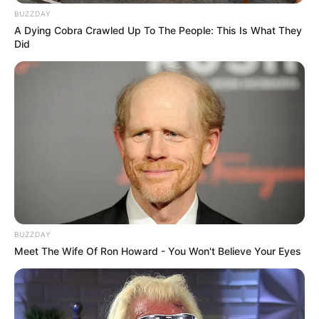
16 CONSTITUTION RIVER
BUZZDAY
A Dying Cobra Crawled Up To The People: This Is What They
Did
BUZZDAY
Arrivée PMU PLAY du QUINTÉ QATAR
Meet The Wife Of Ron Howard - You Won't Believe Your Eyes
PRIX DU JOCKEY CLUB
16 – 6 – 14 – 15 – 4