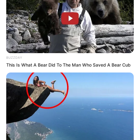
Tiercé-Magazine…
Le pronostic PMU gagnant du Tiercé Quarté Quinté
du jour par 24 des meilleurs quotidiens de la presse
hippique. Le prono turf complet du jour.
Aisne Nouvelle
BUZZDAY
10 – 6 – 16 – 3 – 12 – 1 – 9 – 4
This Is What A Bear Did To The Man Who Saved A Bear Cub
BILTO.FR
1 – 2 – 6 – 3 – 10 – 12 – 16 – 9
Dauphiné-Libéré
3 – 10 – 6 – 2 – 8 – 4 – 11 – 16
Equidia-Live
10 – 12 – 1 – 16 – 3 – 2 – 7 – 6
Europe1
3 – 10 – 6 – 2 – 8 – 4 – 11 – 16
GENY-COURSES
6 – 10 – 16 – 1 – 2 – 12 – 3 – 11