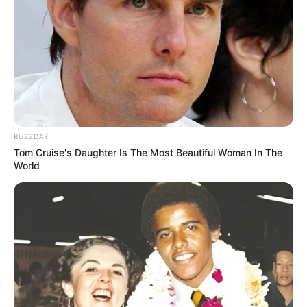
Très peu expérimenté, 1 DARYZAN tente un défi
audacieux dans ce Groupe 1. Pourtant, les signaux
sont particulièrement positifs.
Auteur de débuts impressionnants, il s’est imposé
avec beaucoup d’autorité et a laissé une excellente
impression. Depuis cette sortie, son entraîneur
indique qu’il a énormément mûri et qu’il est
désormais beaucoup plus serein.
BUZZDAY
Son potentiel demeure difficile à mesurer.
Tom Cruise's Daughter Is The Most Beautiful Woman In The
Néanmoins, son pedigree, sa progression rapide et la
World
confiance affichée par son entourage lui confèrent
un profil particulièrement séduisant. Il pourrait
franchir un nouveau palier dès cette tentative.
16 CONSTITUTION RIVER, le favori logique de
l’épreuve
Très estimé depuis ses débuts, 16 CONSTITUTION
RIVER possède le profil d’un poulain de tout
premier plan. Après avoir montré de belles qualités