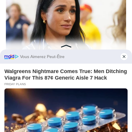
BUZZDAY
Meghan Markle's Daughter All Grown Up — See Her Now!
Before You Go