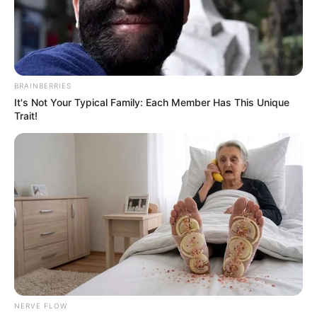
BRAINBERRIES
It's Not Your Typical Family: Each Member Has This Unique
Trait!
Dernière mise à jour le
31 mai 2026 à 15:04
Dimanche 31 MAI 2026 à CHANTILLY dans la
NERVE FLOW
Réunion n°1 QUINTÉ QATAR PRIX DU JOCKEY CLUB