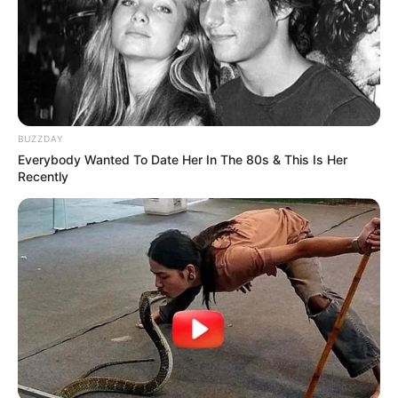
Les partants en lice pour la victoire au
Tiercé Quinté du jour
1 DARYZAN
2 DOLMALAN
3 HANKELOW
BUZZDAY
4 ALAM
Everybody Wanted To Date Her In The 80s & This Is Her
5 GUSTO
Recently
6 HAWK MOUNTAIN
7 GOSTAM
8 SEGALL
9 OXAGON
10 KOMOREBI
11 CAMPACITE
12 PEARLED MAJESTY
13 CANADIAN
14 MONTREAL
15 A BOY NAMED SUSIE