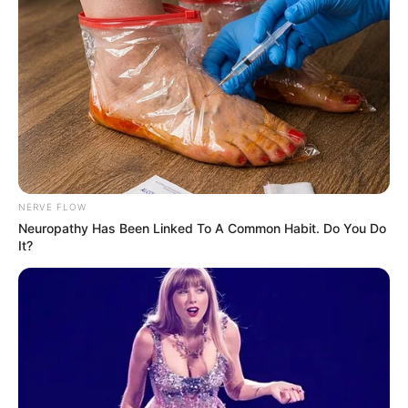
Son entourage se montre satisfait de son numéro de
corde. Courageux et appliqué, il a déjà démontré
une solide compétitivité face à des adversaires de
qualité.
L’interrogation concerne surtout son aptitude aux
2.100 mètres. Toutefois, sa régularité et son sérieux
lui permettent d’envisager une belle performance.
4 ALAM, un poulain qui progresse à chaque sortie
NERVE FLOW
Longtemps préservé en raison de son gabarit, 4
Neuropathy Has Been Linked To A Common Habit. Do You Do
ALAM semble désormais arriver à maturité.
It?
Son entraîneur insiste sur sa progression constante
et sur sa nouvelle maniabilité. Désormais capable
d’adopter différents scénarios de course, il offre
davantage de garanties tactiques.
Vainqueur convaincant du Prix Greffulhe, il n’a
probablement pas encore montré toute l’étendue de
ses moyens. Malgré une opposition relevée, il