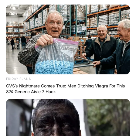
MENU
ET
WIDGETS
FRIDAY PLANS
CVS’s Nightmare Comes True: Men Ditching Viagra For This
87¢ Generic Aisle 7 Hack
QUINTÉ QATAR PRIX JOCKEY
CLUB PRONOSTIC 31-05-2026