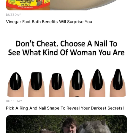
BUZZDAY
Vinegar Foot Bath Benefits Will Surprise You
QUINTÉ QATAR PRIX DU JOCKEY
CLUB le Pronostic « Standard » en
chiffre
1 – 16 – 6 – 10 – 2 – 12 – 3 – 4 / (7)
Découvrez Le Cheval du jour Gagnant ou Placé !
UTILE PAS UT
BUZZ DAY
Pick A Ring And Nail Shape To Reveal Your Darkest Secrets!
QUINTÉ QATAR PRIX DU JOCKEY
CLUB le Pronostic de la presse
PMU de Bilto, Paris-Turf, GENY,