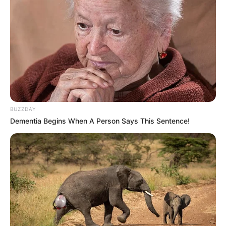
Toujours programmé pour cette course selon son
entraîneur, 6 HAWK MOUNTAIN affiche un
parcours exemplaire. Double lauréat au Curragh à 2
ans, vainqueur de Groupe 2 puis de Groupe 1, il a
confirmé toute sa qualité lors de sa rentrée
victorieuse dans le Prix de Guiche.
Son entourage le tient en très haute estime. Son
jockey s’est montré satisfait de sa récente prestation
tout en estimant qu’il demeurait encore immature.
BUZZDAY
L’ajout d’œillères fermées pourrait lui permettre de
Dementia Begins When A Person Says This Sentence!
rester plus concentré. Déjà expérimenté au plus
haut niveau, associé à Christophe Soumillon et
encore perfectible, il détient une première chance
théorique.
Les secondes chances très
compétitives dans le Prix du