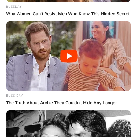
dans notre zone Turf en temps réel. Avec une mise à
BUZZDAY
jour quotidienne établie après chaque arrivée du
Why Women Can't Resist Men Who Know This Hidden Secret
Tiercé Quarté Quinté. Dès que les résultats définitifs
sont annoncés et validés officiellement par le PMU.
BUZZ DAY
The Truth About Archie They Couldn't Hide Any Longer