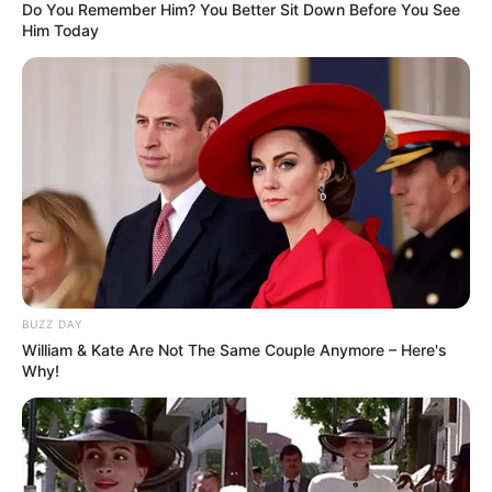
Do You Remember Him? You Better Sit Down Before You See
Him Today
BUZZ DAY
William & Kate Are Not The Same Couple Anymore – Here's
Le Tirage gagnant du pronostic
Why!
en or de Logic-Prono
Les meilleurs de ces pronostics sont sur la toute
nouvelle version du logiciel 100 % gratuit
Logic-