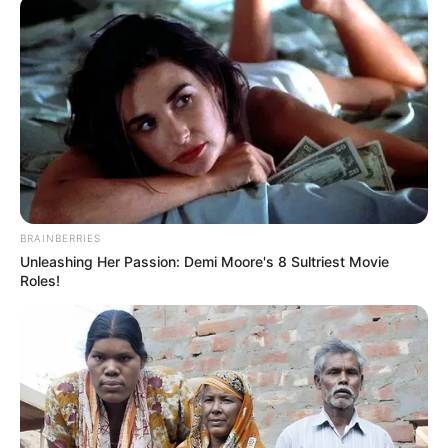
Dernière mise à jour le
date indisponible
Mercredi 1er Avril 2026 à ANGERS dans la Réunion
n°1 QUINTÉ GRAND PRIX ANGERS LOIRE
METROPOLE – Trot Attelé – 3100 à 3150 mètres.
QUINTÉ GRAND PRIX ANGERS LOI
Continuer la lecture de
BRAINBERRIES
Unleashing Her Passion: Demi Moore's 8 Sultriest Movie
Roles!