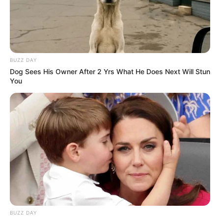
BUZZ DAY
Dog Sees His Owner After 2 Yrs What He Does Next Will Stun
You
BUZZ DAY