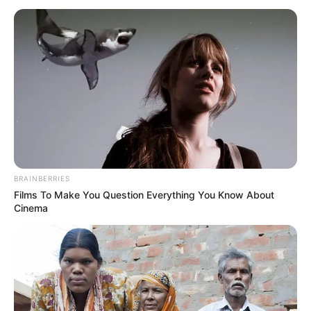
CHAMPIONNAT EUROPEEN DES 5
ANS le Pronostic de la presse
PMU du Quinté du jour de Bilto,
Paris-Turf, GENY, Tiercé-
Magazine…
Le pronostic PMU gagnant du Tiercé Quarté Quinté
du jour par 24 des meilleurs quotidiens de la presse
hippique. Le prono turf complet du jour.
BRAINBERRIES
Films To Make You Question Everything You Know About
Cinema
Bilto: 9 – 4 – 5 – 13 – 7 – 11 – 6 – 1
BILTO.FR: 11 – 9 – 15 – 8 – 17 – 4 – 13 – 7
Dauphiné-Libéré: 9 – 4 – 11 – 7 – 6 – 2 – 14 – 13
Equidia-Live: 4 – 9 – 11 – 13 – 7 – 6 – 17 – 5
Europe1: 9 – 4 – 3 – 1 – 17 – 13 – 14 – 5
GENY-COURSES: 4 – 9 – 7 – 6 – 2 – 13 – 11 – 14