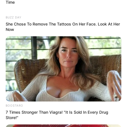
Time
BUZZ DAY
She Chose To Remove The Tattoos On Her Face. Look At Her
Pronostic Quinté en 6 chevaux
Now
4 HOOKER BERRY
9 HOHNECK
11 HAPPY VALLEY
13 HERAUT D’ARMES
6 CHIRU
7 ONAS PRINCE
A découvrir cette
Base Quinté et l’Outsider du jour.
BOOSTARO
CHAMPIONNAT EUROPEEN DES 5 ANS
7 Times Stronger Than Viagra! "It Is Sold In Every Drug
notre regret dans ce Quinté
Store!"