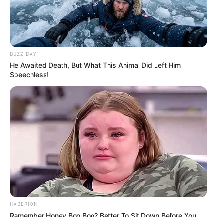
BUZZ DAY
He Awaited Death, But What This Animal Did Left Him
Speechless!
HABERION
Remember Honey Boo Boo? Better To Sit Down Before You