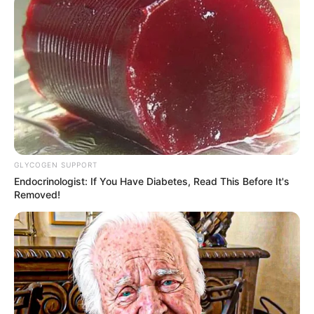
Pour vous proposer le meilleur pronostic PMU
gagnant en 6 chevaux nous n’avons pas d’autre
solution que de faire des choix, ce sera donc notre
regret du jour, cela dit pour venir pimenter les
rapports, et si vous avez les moyens de l’intégrer
dans une combinaison en champ élargi, alors
pourquoi pas…
5 BLACKFLASH BAR
GLYCOGEN SUPPORT
Endocrinologist: If You Have Diabetes, Read This Before It's
CHAMPIONNAT EUROPEEN DES 5 ANS en
Removed!
cas de non partant dans le Quinté
En cas de non partant de dernière minute ou peut-
être dans l’idée de venir pimenter les rapports dans
ce Tiercé Quarté Quinté voici notre « joker » et
certainement à belle cote pour la course du jour.