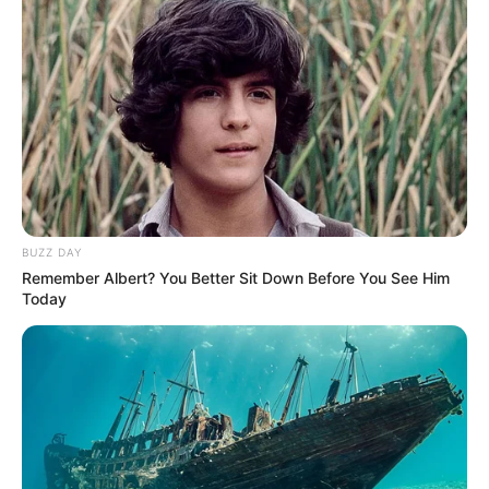
L’accès au site est 100% gratuit, on vous sollicite s.v.p
pour nous soutenir avec un petit clic sur le bouton
“J’aime”, merci à vous.
BUZZ DAY
Remember Albert? You Better Sit Down Before You See Him
Today