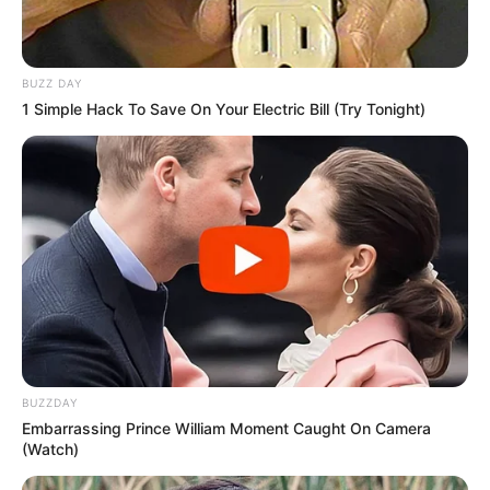
Analyse et Pronostic détaillés du Tiercé Quarté
Quinté par Stéphane DAVY journaliste de CanalTurf.
BUZZ DAY
1 Simple Hack To Save On Your Electric Bill (Try Tonight)
BUZZDAY
Embarrassing Prince William Moment Caught On Camera
(Watch)