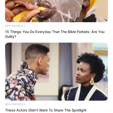
2022
BRAINBERRIES
15 Things You Do Everyday That The Bible Forbids: Are You
Guilty?
Vendredi 14 Octobre 2022 à VINCENNES Réunion 1
CHAMPIONNAT EUROPEEN DES 5 ANS – Trot attelé –
2100 mètres – 20h15.
BRAINBERRIES
These Actors Didn't Want To Share The Spotlight