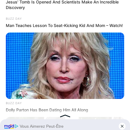
Jesus' Tomb Is Opened And Scientists Make An Incredible
Discovery
BUZZ DAY
Man Teaches Lesson To Seat-Kicking Kid And Mom – Watch!
BUZZ DAY
Dolly Parton Has Been Dating Him All Along
Publié
12 octobre 2022
le