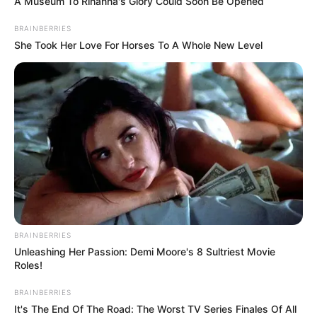
A Museum To Rihanna's Glory Could Soon Be Opened
Quinté du jour, soit un cheval ou des chevaux en or.
Parmi les plus cités de la presse du Turf d’où on
BRAINBERRIES
l’espère une véritable base solide, fiable et logique.
She Took Her Love For Horses To A Whole New Level
4 HOOKER BERRY
9 HOHNECK
BRAINBERRIES
Unleashing Her Passion: Demi Moore's 8 Sultriest Movie
Roles!
BRAINBERRIES
It's The End Of The Road: The Worst TV Series Finales Of All