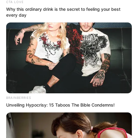
Week-End-Turf.com: 3 – 14 – 11 – 1 – 13 – 8 – 6 – 16
CTA LOVE
Why this ordinary drink is the secret to feeling your best
every day
BRAINBERRIES
Unveiling Hypocrisy: 15 Taboos The Bible Condemns!