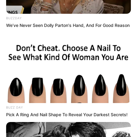
Tiercé Quinté du jour
1 AUDE
BUZZDAY
2 STRONGER TOGETHER
We’ve Never Seen Dolly Parton's Hand, And For Good Reason
3 WARM BREEZE
4 BLUES ROCK
5 MORMONA
6 ULTRASOUND
7 HAPPY HARRY
8 ABONDANT
9 ROYAL MONARCH
10 ERMELIE
11 EDZEL
12 BAMBAGIA
13 LERMA
BUZZ DAY
14 ROSETTA STONE
Pick A Ring And Nail Shape To Reveal Your Darkest Secrets!
15 TAMZARA
16 SMOOTHY