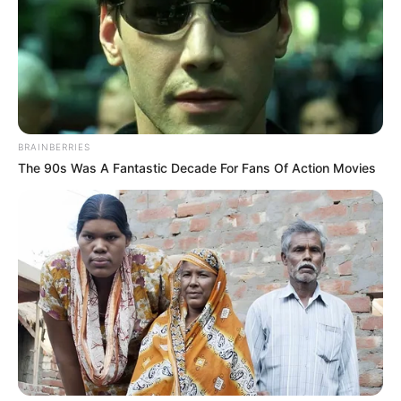
2022
BRAINBERRIES
The 90s Was A Fantastic Decade For Fans Of Action Movies
Lundi 17 Octobre 2022 à CLAIREFONTAINE dans la
Réunion n°1 à 13h50 – PRIX AUX COURSES LES
JEUNES (PRIX DES EQUIDAYS) – Plat – 2400 mètres.