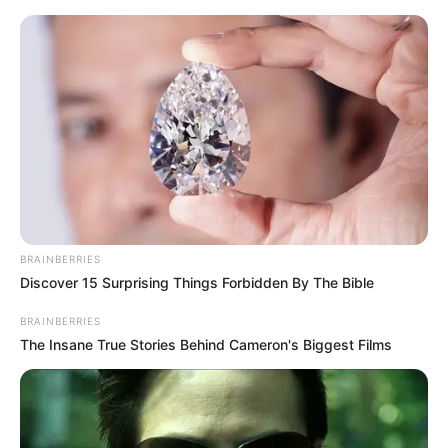
MENU
ET
WIDGETS
BRAINBERRIES
Discover 15 Surprising Things Forbidden By The Bible
BRAINBERRIES
The Insane True Stories Behind Cameron's Biggest Films
PRIX AUX COURSES LES
JEUNES QUINTE PMU 17-10-