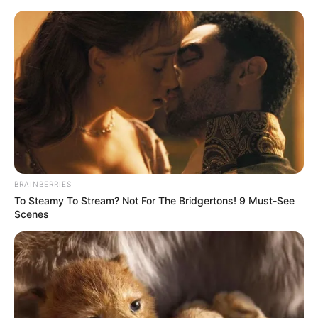
Quarté Quinté du jour, soit des chevaux parmi les
plus cités de la presse du Turf d’où on l’espère une
véritable base fiable et logique.
14 ROSETTA STONE
15 TAMZARA
BRAINBERRIES
To Steamy To Stream? Not For The Bridgertons! 9 Must-See
Scenes