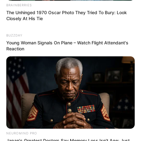
BRAINBERRIES
The Unhinged 1970 Oscar Photo They Tried To Bury: Look
Closely At His Tie
BUZZDAY
Young Woman Signals On Plane – Watch Flight Attendant's
Reaction
NEUROMIND PRO
Japan's Greatest Doctors Say Memory Loss Isn't Age: Just