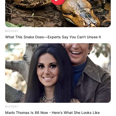
x
BUZZDAY
What This Snake Does—Experts Say You Can't Unsee It
BUZZDAY
Marlo Thomas Is 86 Now - Here's What She Looks Like