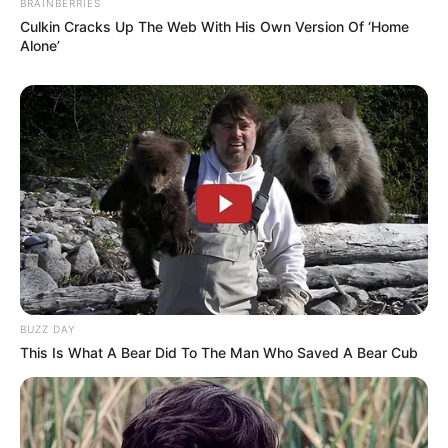
BRAINBERRIES
Culkin Cracks Up The Web With His Own Version Of ‘Home
Alone’
Base Turf solide et logique du
Tiercé Quinté du jour
La base turf logique et incontournable du Tiercé
Quarté Quinté du jour, soit des chevaux parmi les
plus cités de la presse du Turf d’où on l’espère une
véritable base fiable et logique.
BUZZ DAY
This Is What A Bear Did To The Man Who Saved A Bear Cub
12 JACOMO BELLO
2 JOVIAL HAUFOR