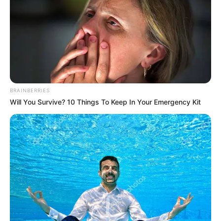
BRAINBERRIES
Will You Survive? 10 Things To Keep In Your Emergency Kit
Vendredi 6 Décembre 2024 à VINCENNES dans la
Réunion n°1 PRIX BRASILIA – Trot Attelé – 2100
mètres.