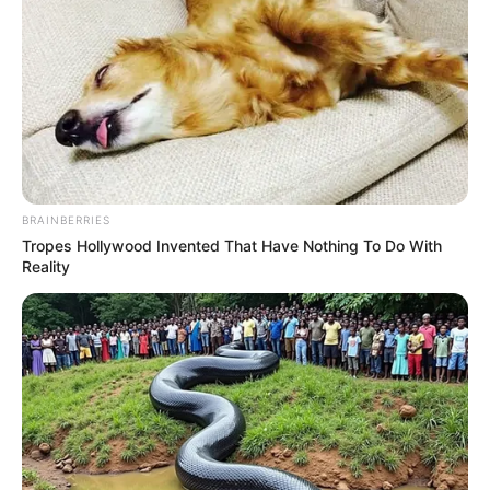
Gény.com : 2 – 12 – 8 – 16 – 10 – 15 – 13 – 14
Gazette-des-Courses : 2 – 16 – 12 – 5 – 15 – 7 – 8 – 13
Le-Parisien : 2 – 16 – 12 – 15 – 11 – 7 – 9 – 14
Républicain-Lorrain : 2 – 12 – 16 – 9 – 7 – 11 – 4 – 15
Ouest-France : 2 – 15 – 16 – 7 – 12 – 5 – 11 – 10
Paris-Courses.com : 2 – 12 – 16 – 8 – 14 – 15 – 11 – 7
BRAINBERRIES
Tropes Hollywood Invented That Have Nothing To Do With
Reality