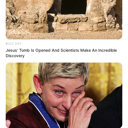
logique de cette épreuve. Régulier, il excelle sur ce
parcours où il a déjà triomphé. Deuxième lors de sa
dernière sortie, il s’élancera avec un avantage
stratégique grâce à son bon numéro 2. Ses
performances hivernales et son chrono rapide sur
ce tracé en font une base solide pour la victoire.
BUZZ DAY
Jesus' Tomb Is Opened And Scientists Make An Incredible
Discovery