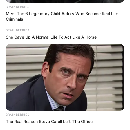
BRAINBERRIES
Meet The 6 Legendary Child Actors Who Became Real Life
Criminals
BRAINBERRIES
She Gave Up A Normal Life To Act Like A Horse
Arrivée et résultats du Quinté PMU le
PRIX BRASILIA
16 – 2 – 15 – 3 – 6
BRAINBERRIES
The Real Reason Steve Carell Left 'The Office'