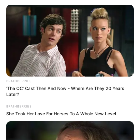
MENU
ET
WIDGETS
BRAINBERRIES
'The OC' Cast Then And Now - Where Are They 20 Years
Later?
BRAINBERRIES
She Took Her Love For Horses To A Whole New Level
PRIX BRASILIA PRONOSTIC
QUINTE PMU 06-12-2024