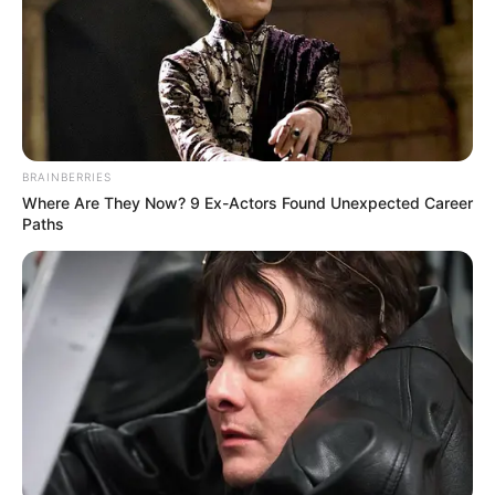
Les partants en lice pour la victoire au
Tiercé Quinté du jour
1 JOB DU PERSIL
2 JOVIAL HAUFOR
3 JOB DES LOUANGES
4 JASMIN BLANC
BRAINBERRIES
5 JETPACK
Where Are They Now? 9 Ex-Actors Found Unexpected Career
6 JACK DES MALBERAUX
Paths
7 JERICHO
8 JACK L’EVENTREUR
9 JACK SURPRISE
10 JERZINO VICI
11 JOJO TOONS
12 JACOMO BELLO
13 JOUR DE GLOIRE
14 JAGUAR DE KARA
15 JYTRACE DE HOUELLE
16 JUNKIES MINDS