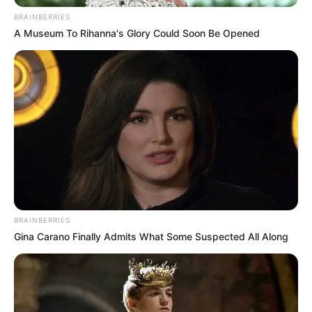
certainement à belle cote pour la course du jour.
BRAINBERRIES
A Museum To Rihanna's Glory Could Soon Be Opened
9 JACK SURPRISE
BRAINBERRIES
Gina Carano Finally Admits What Some Suspected All Along
POWERBALL N° CHANCE