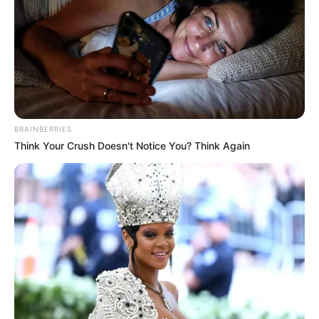
Quinté
Pour vous proposer le meilleur pronostic PMU
gagnant en 6 chevaux nous n’avons pas d’autre
solution que de faire des choix, ce sera donc notre
regret du jour, cela dit pour venir pimenter les
rapports, et si vous avez les moyens de l’intégrer
dans une combinaison en champ élargi, alors
BRAINBERRIES
pourquoi pas…
Think Your Crush Doesn't Notice You? Think Again
5 JETPACK
PRIX BRASILIA en cas de non partant
dans le Quinté
En cas de non partant de dernière minute ou peut-
être dans l’idée de venir pimenter les rapports dans
ce Tiercé Quarté Quinté voici notre « joker » et