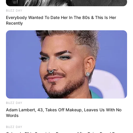
BUZZ DAY
Everybody Wanted To Date Her In The 80s & This Is Her
Recently
Pronostic Quinté en 6 chevaux
12 JACOMO BELLO
2 JOVIAL HAUFOR
7 JERICHO
8 JACK L’EVENTREUR
15 JYTRACE DE HOUELLE
BUZZ DAY
16 JUNKIES MINDS
Adam Lambert, 43, Takes Off Makeup, Leaves Us With No
Words
Analyse détaillée de notre sélection de 8 chevaux
BUZZ DAY