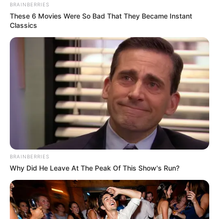
BRAINBERRIES
Meilleur pronostic Quinté du Jour
These 6 Movies Were So Bad That They Became Instant
Classics
Equidia-Live : 16 – 2 – 14 – 10 – 15 – 11 – 12 – 5
100% Quinté le Direct Course de
CanalTurf
Analyse et Pronostic détaillés du Tiercé Quarté
Quinté par Stéphane Davy de CanalTurf.
Voir leurs dernières vidéos.
L’accès au site est 100% gratuit, on vous sollicite s.v.p
BRAINBERRIES
pour nous soutenir avec un petit clic sur un des
Why Did He Leave At The Peak Of This Show's Run?
boutons, merci à vous.
UTILE PAS UTILE