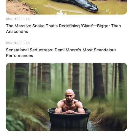
BRAINBERRIES
The Massive Snake That's Redefining 'Giant'—Bigger Than
Anacondas
BRAINBERRIES
Sensational Seductress: Demi Moore's Most Scandalous
Performances
Paris-Turf : 2 – 16 – 15 – 12 – 8 – 14 – 7 – 5
Paris-Courses : 2 – 12 – 5 – 16 – 15 – 14 – 9 – 8
Paris-Turf-TIP : 2 – 16 – 15 – 12 – 11 – 7 – 5 – 9
Paris-turf.com : 2 – 16 – 15 – 12 – 8 – 14 – 7 – 5
Pronos-START : 2 – 10 – 12 – 8 – 16 – 15 – 13 – 14