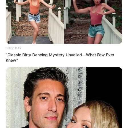
9 JACK SURPRISE
Jack Surprise semble limité face à ce lot, surtout avec
un numéro défavorable (9) en première ligne. S’il a
montré des capacités en province durant l’été, ses
dernières sorties sont en demi-teinte. Il pourrait
viser une cinquième place en cas de défaillance des
favoris.
BUZZ DAY
“Classic Dirty Dancing Mystery Unveiled—What Few Ever
Knew"
Conclusion de l’analyse le bon
Ticket Quinté du jour
La compétition s’annonce intense sur ce parcours de
vitesse.
Jovial Haufor (2)
semble être le favori
logique grâce à son bon numéro et sa forme
actuelle.
Junkies Minds (16)
, malgré son numéro
difficile, est un candidat sérieux à la victoire.
Jacomo Bello (12)
et
Jytrace de Houelle (15)