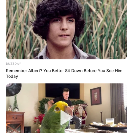
engagement ici est idéal. Avec une position
favorable derrière l’autostart et un bon parcours, il
a tout pour viser la victoire.
6 – BILO JEPSON
Bilo Jepson est un modèle de régularité, surtout
lorsqu’il évolue déferré des quatre pieds. Bien que
la victoire lui échappe depuis un certain temps, il
excelle sur ce type de tracé rapide. Associé à Jean-
BUZZDAY
Michel Bazire, il a les moyens de décrocher une
Remember Albert? You Better Sit Down Before You See Him
place dans les cinq premiers.
Today