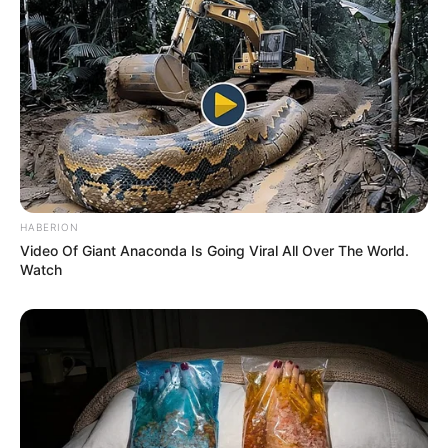
UTILE PAS UTILE ? CONTENT
? PAS CONTENT
? EXPR
HABERION
Video Of Giant Anaconda Is Going Viral All Over The World.
Watch