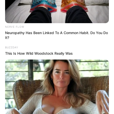
NERVE FLOW
Neuropathy Has Been Linked To A Common Habit. Do You Do
It?
PRIX JEAN BOILLEREAU notre regret
dans ce Quinté
BUZZDAY
This Is How Wild Woodstock Really Was
Pour vous proposer le meilleur pronostic PMU
gagnant en 6 chevaux nous n’avons pas d’autre
solution que de faire des choix, ce sera donc notre
regret du jour, cela dit pour venir pimenter les
rapports, et si vous avez les moyens de l’intégrer
dans une combinaison en champ élargi, alors
pourquoi pas…
11 DEUS ZACK