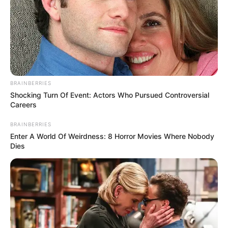
GENY-COURSES : 9 – 3 – 13 – 4 – 6 – 11 – 8 – 12
Gény.com : 3 – 4 – 6 – 8 – 9 – 12 – 13 – 11
Gazette-des-Courses : 13 – 9 – 3 – 4 – 11 – 8 – 6 – 12
Le-Parisien : 9 – 3 – 4 – 6 – 11 – 13 – 8 – 1
Républicain-Lorrain : 3 – 9 – 4 – 6 – 12 – 11 – 13 – 10
Ouest-France : 13 – 9 – 4 – 1 – 3 – 6 – 2 – 15
Paris-Courses.com : 3 – 8 – 2 – 13 – 6 – 5 – 9 – 1
BRAINBERRIES
Shocking Turn Of Event: Actors Who Pursued Controversial
Careers
BRAINBERRIES
Enter A World Of Weirdness: 8 Horror Movies Where Nobody
Dies