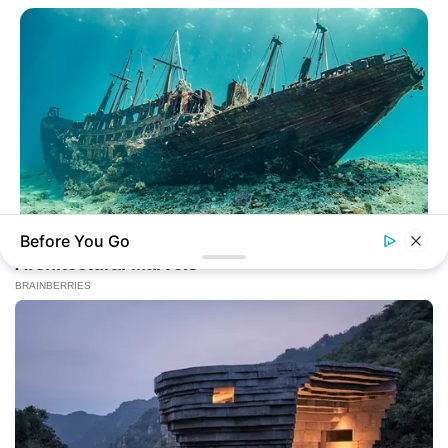
Before You Go
BUZZ DAY
They Found A Ship Nobody Had Touched In Over 2,400
Years