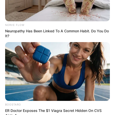
Pronostic Quinté en 6 chevaux
3 INEXESS BLEU
NERVE FLOW
6 BILO JEPSON
Neuropathy Has Been Linked To A Common Habit. Do You Do
4 HANNIBAL TUILERIE
It?
13 KENTUCKY RIVER
9 IBIKI DE HOUELLE
15 COQUAHOLY
BOOSTARO
ER Doctor Exposes The $1 Viagra Secret Hidden On CVS