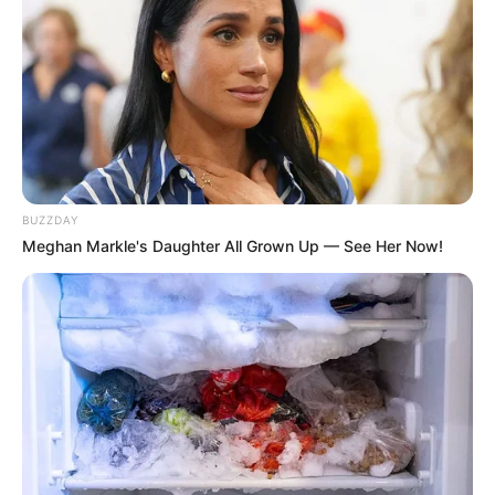
BUZZDAY
Meghan Markle's Daughter All Grown Up — See Her Now!