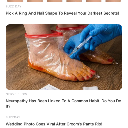
BUZZ DAY
Pick A Ring And Nail Shape To Reveal Your Darkest Secrets!
NERVE FLOW
Neuropathy Has Been Linked To A Common Habit. Do You Do
It?
BUZZDAY
Wedding Photo Goes Viral After Groom's Pants Rip!