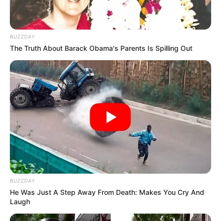
15 – COQUAHOLY
Coquaholy effectue une rentrée mais s’élancera
BUZZDAY
déferré des antérieurs, une configuration souvent
The Truth About Barack Obama's Parents Is Spilling Out
bénéfique. Ce cheval scandinave est performant sur
les parcours réduits et pourrait surprendre s’il est
prêt dès sa reprise. À ne pas négliger dans les jeux
combinés.
A ne pas négliger dans ce Quinté!
11 – DEUS ZACK
Deus Zack revient en forme et s’annonce dangereux.
Cinquième d’une épreuve relevée le mois dernier, il
BUZZDAY
possède une belle pointe de vitesse. Malgré un
He Was Just A Step Away From Death: Makes You Cry And
numéro en seconde ligne, il a les moyens de jouer
Laugh
les trouble-fêtes s’il bénéficie d’un bon parcours.