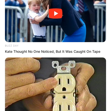
POWERBALL N° CHANCE
Les partants en lice pour la victoire au
BUZZ DAY
Tiercé Quinté du jour
Kate Thought No One Noticed, But It Was Caught On Tape
1 GOELAND D’HAUFOR
2 GALILEO BELLO
3 INEXESS BLEU
4 HANNIBAL TUILERIE
5 BORDEAUX S.
6 BILO JEPSON
7 HIDALGO DES NOES
8 HIP HOP HAUFOR
9 IBIKI DE HOUELLE