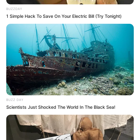
10 CASH BANK BIGI
BUZZDAY
11 DEUS ZACK
1 Simple Hack To Save On Your Electric Bill (Try Tonight)
12 HARLEY GEMA
13 KENTUCKY RIVER
14 FOUGUE DU DOLLAR
15 COQUAHOLY
16 GOOD GIRL MARCEAUX
Arrivée et résultats du Quinté PMU le
PRIX JEAN BOILLEREAU
3 – 8 – 1 – 9 – 13
BUZZ DAY
Scientists Just Shocked The World In The Black Sea!
Meilleur pronostic Quinté du Jour
Equidia-Live : 3 – 9 – 4 – 13 – 1 – 8 – 6 – 11