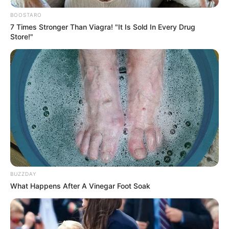
BOOSTARO
PRIX JEAN BOILLEREAU en cas de non
7 Times Stronger Than Viagra! "It Is Sold In Every Drug
partant dans le Quinté
Store!"
En cas de non partant de dernière minute ou peut-
être dans l’idée de venir pimenter les rapports dans
ce Tiercé Quarté Quinté voici notre « joker » et
certainement à belle cote pour la course du jour.
12 HARLEY GEMA
BUZZDAY
What Happens After A Vinegar Foot Soak