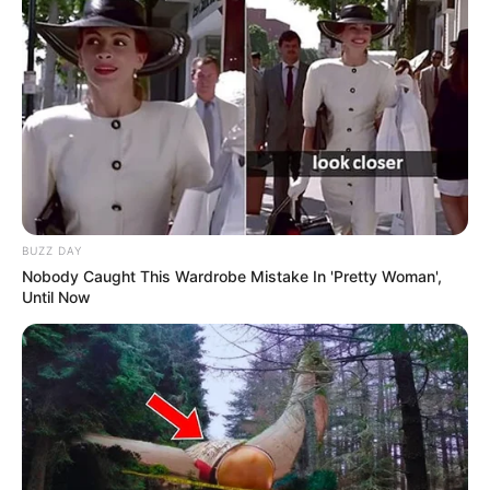
12 – HARLEY GEMA
Harley Gema a démontré son potentiel en terminant
deuxième à Montignac-Charente récemment.
Cependant, elle n’a pas toujours réussi sur ce
parcours. Si tout se passe bien, elle pourrait intégrer
la combinaison gagnante, mais reste un choix
secondaire.
BUZZ DAY
Nobody Caught This Wardrobe Mistake In 'Pretty Woman',
Until Now