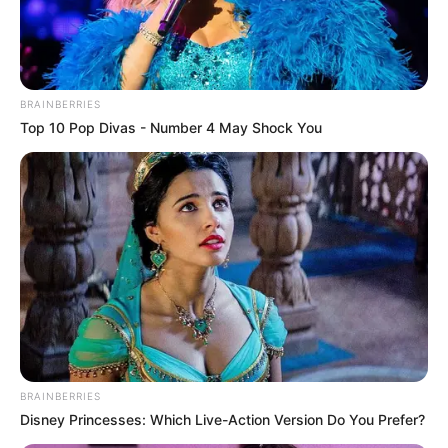
Meilleur Pronostic au Tiercé
Quarté Quinté
Qui est le meilleur actuellement au pronostic du
BRAINBERRIES
Tiercé Quarté Quinté? Pour rester informé, suivez
Top 10 Pop Divas - Number 4 May Shock You
quotidiennement les
statistiques
réalisées d’après la
sélection de la presse hippique que vous propose Le
Tocard.fr. Découvrez également parmi tous ces
pronostiqueurs professionnels, celui qui vous
donne les meilleurs pronostics pour les jeux du
Couplé (Jumelé) , 2sur4 et du jeu simple placé.
Suivez toutes ces
meilleures-stats
qui sont réalisées
dans notre zone Turf en temps réel, avec une mise à
jour quotidienne établie après chaque arrivée du
Tiercé Quarté Quinté, dès que les résultats définitifs
sont annoncés et validés officiellement par le PMU.
BRAINBERRIES
Disney Princesses: Which Live-Action Version Do You Prefer?