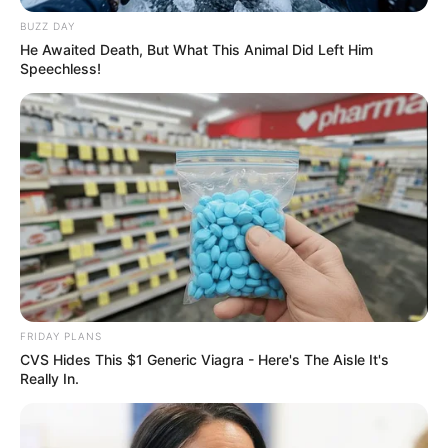
BUZZ DAY
He Awaited Death, But What This Animal Did Left Him
Speechless!
FRIDAY PLANS
CVS Hides This $1 Generic Viagra - Here's The Aisle It's
Really In.