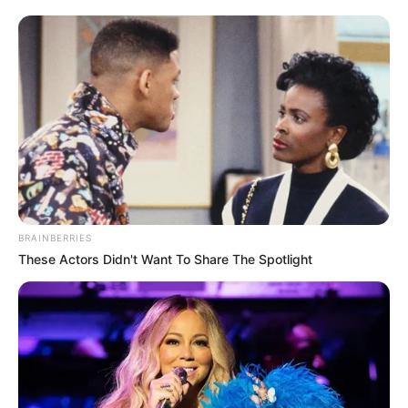
Tiercé-Magazine : 6 – 8 – 1 – 12 – 3 – 4 – 9 – 13
Turfomania M : 9 – 3 – 6 – 7 – 8 – 4 – 12 – 5
Tropiques-FM : 11 – 3 – 6 – 15 – 9 – 4 – 1 – 7
Week-End : 13 – 6 – 9 – 4 – 8 – 3 – 1 – 11
Week-End-Turf.com : 13 – 9 – 3 – 4 – 15 – 12 – 2 – 1
Le Tirage gagnant du pronostic
en or de Logic-Prono
BRAINBERRIES
Les meilleurs de ces pronostics sont sur la toute
These Actors Didn't Want To Share The Spotlight
nouvelle version du logiciel 100 % gratuit
Logic-
Prono V3
. Vous n’avez plus qu’à les sélectionner et
l’unique et super logiciel du Tiercé Quarté Quinté du
jour en fera la synthèse, ce qui sera peut-être le
meilleur pronostic PMU gagnant.