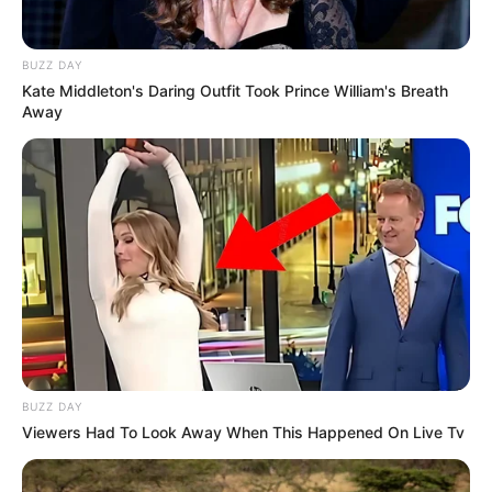
d’elle une candidate crédible aux places.
BUZZ DAY
Hudo du Ruel (5) : Ce trotteur aguerri a déjà
Kate Middleton's Daring Outfit Took Prince William's Breath
triomphé sur ce parcours. Bien qu’il ait déçu
Away
dernièrement, il conserve une chance pour une
place dans le quinté.
BUZZ DAY
Viewers Had To Look Away When This Happened On Live Tv