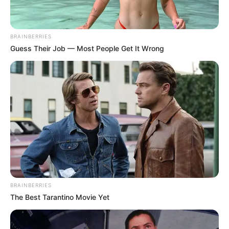
BRAINBERRIES
Guess Their Job — Most People Get It Wrong
✍
PRIX DE ROME – TOR DI VALLE le
Pronostic de la presse PMU du
Quinté du jour de Bilto, Paris-
Turf, GENY, Tiercé-Magazine…
BRAINBERRIES
The Best Tarantino Movie Yet
Le pronostic PMU gagnant du Tiercé Quarté Quinté
du jour par 24 des meilleurs quotidiens de la presse