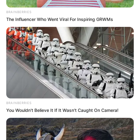
BRAINBERRIES
The Influencer Who Went Viral For Inspiring GRWMs
BRAINBERRIES
You Wouldn't Believe It If It Wasn't Caught On Camera!