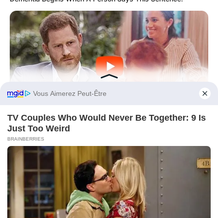
Before You Go
BUZZ DAY
The Truth About Archie They Couldn't Hide Any Longer