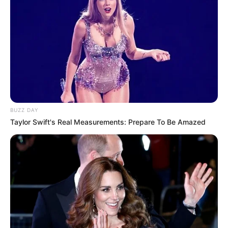
BUZZ DAY
Taylor Swift's Real Measurements: Prepare To Be Amazed
L’analyse des chevaux à
surveiller dans le Quinté du jour
Gabriella Duem (4) : Régulière et en phase
ascendante, cette jument de 8 ans retrouve une piste
qui lui réussit bien. Son expérience et sa tenue font