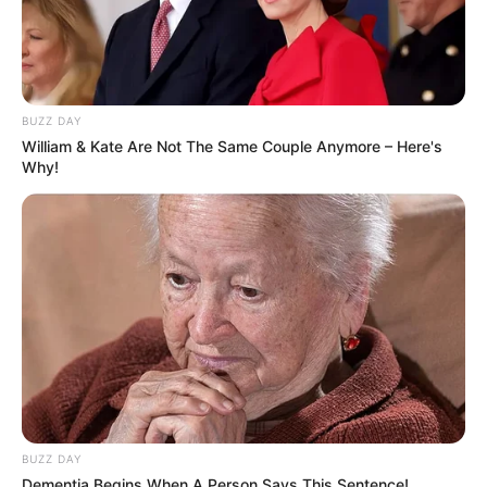
BUZZ DAY
William & Kate Are Not The Same Couple Anymore – Here's
Why!
BUZZ DAY
Dementia Begins When A Person Says This Sentence!