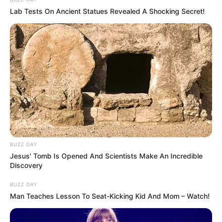
ses allures restent fluides, il peut dominer ce lot.
Lab Tests On Ancient Statues Revealed A Shocking Secret!
King Cole (1) : Ce fils de Maharajah a remporté cinq
courses en 2024. Disqualifié lors de sa dernière
sortie, il doit se racheter. Son talent est indéniable,
mais son irrégularité intrigue.
BUZZ DAY
Jesus' Tomb Is Opened And Scientists Make An Incredible
Discovery
BUZZ DAY
Man Teaches Lesson To Seat-Kicking Kid And Mom – Watch!