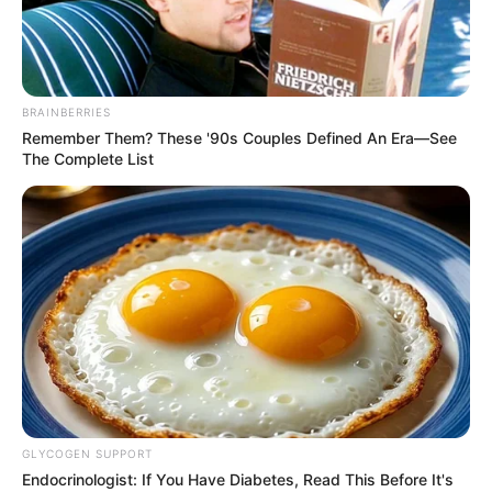
BRAINBERRIES
Remember Them? These '90s Couples Defined An Era—See
The Complete List
Dimanche 9 Mars 2025 à CAGNES SUR MER Réunion
1 PRIX DE ROME – TOR DI VALLE – Trot attelé – 2925
mètres.
GLYCOGEN SUPPORT
Endocrinologist: If You Have Diabetes, Read This Before It's