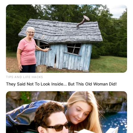
MENU
ET
WIDGETS
TIPS AND LIFE HACKS
They Said Not To Look Inside... But This Old Woman Did!
PRIX DE ROME PRONOSTIC
QUINTE+ PMU 09-03-2025