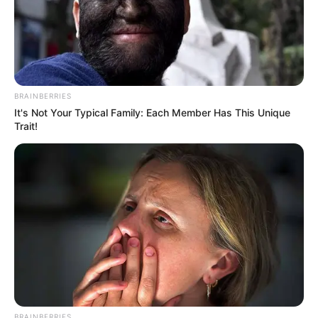
100% Quinté le Direct Course de
CanalTurf
Analyse et Pronostic détaillés du Tiercé Quarté
BRAINBERRIES
Quinté par Stéphane Davy de CanalTurf.
It's Not Your Typical Family: Each Member Has This Unique
Trait!
Voir leurs dernières vidéos.
L’accès au site est 100% gratuit, merci de nous
soutenir avec un petit clic sur un des boutons.
✍
BRAINBERRIES