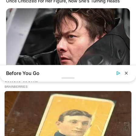
Once Criticized For Her Figure, Now She's Turning Heads
Before You Go
BRAINBERRIES
Meet The 6 Legendary Child Actors Who Became Real Life
Criminals