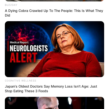
BUZZDAY
A Dying Cobra Crawled Up To The People: This Is What They
Did
Arrivée PMU du PRIX DE SAINT-CENERI-
LE GEREI
6 – 10 – 5 – 16 – 9
Meilleur pronostic Quinté du Jour
Gazette-des-Courses : 5 – 9 – 11 – 3 – 6 – 10 – 7 – 13
Le Quinté du jour selon votre horoscope
COGNITIVE WELLNESS
Japan's Oldest Doctors Say Me​mory Lo​ss Isn't Age: Just
Stop Eating These 3 Foods
Découvrez pour le fun ou plus sérieusement ce que
les étoiles vous proposent aujourd’hui.