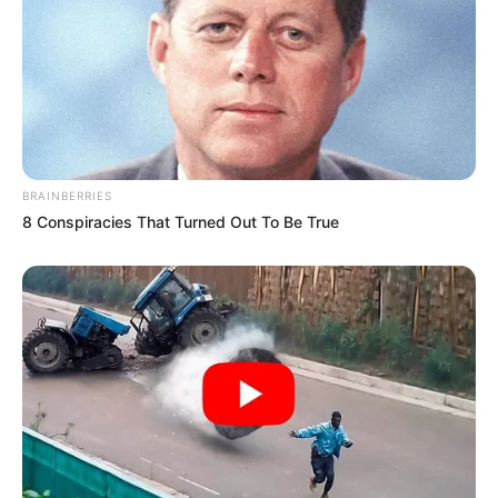
BRAINBERRIES
8 Conspiracies That Turned Out To Be True
OUTSIDERS – Trois profils
capables de renverser les pronos
DAIQUIBERRY (7) – La compétitive qui ne
demande qu’un parcours clair
(7) DAIQUIBERRY
vient de très bien courir et
demeure compétitive à cette valeur. Son entraîneur
la dit en excellente forme. La distance et la PSF
devraient lui plaire. Seul sa corde extérieure pose
problème. Malgré tout, elle peut accrocher une belle