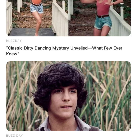
son entraîneur rappelle qu’il vaut nettement mieux
lorsqu’il peut animer les débats. Son numéro est
bon et la distance idéale. Fatigué ou pas, il reste
capable d’une énorme surprise dans un jour faste.
BUZZDAY
“Classic Dirty Dancing Mystery Unveiled—What Few Ever
Knew"
POWERBALL N° CHANCE
BUZZ DAY