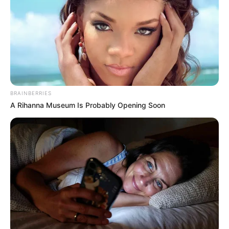
BRAINBERRIES
A Rihanna Museum Is Probably Opening Soon
Analyse Quinté+ : les profils les
plus tranchants pour un Quinté
explosif
Ce Quinté sur la PSF de Deauville s’annonce très
ouvert. Pourtant, des chevaux ressortent nettement