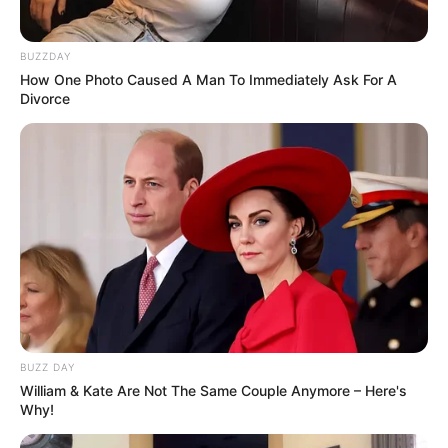
BUZZDAY
How One Photo Caused A Man To Immediately Ask For A
Divorce
BUZZ DAY
William & Kate Are Not The Same Couple Anymore – Here's
Why!