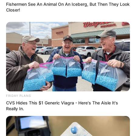
Fishermen See An Animal On An Iceberg, But Then They Look
Closer!
Le Tirage gagnant du pronostic
en or de Logic-Prono
Les meilleurs de ces pronostics sont sur la toute
nouvelle version du logiciel 100 % gratuit
Logic-
Prono V3
. Vous n’avez plus qu’à les sélectionner et
l’unique et super logiciel du Tiercé Quarté Quinté du
jour en fera la synthèse, ce qui sera peut-être le
meilleur pronostic PMU gagnant.
FRIDAY PLANS
CVS Hides This $1 Generic Viagra - Here's The Aisle It's
Really In.