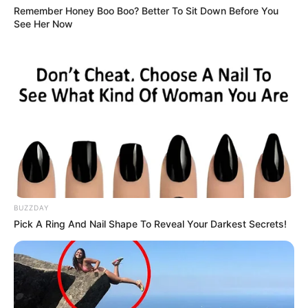
Remember Honey Boo Boo? Better To Sit Down Before You
Paris-Turf : 5 – 12 – 10 – 11 – 2 – 6 – 13 – 1
See Her Now
Paris-Courses : 9 – 3 – 11 – 6 – 5 – 2 – 15 – 13
Paris-Turf-TIP : 4 – 9 – 5 – 2 – 11 – 10 – 7 – 3
Paris-turf.com : 9 – 5 – 11 – 6 – 4 – 3 – 13 – 8
Spécial-Dernière : 5 – 6 – 3 – 12 – 7 – 2 – 14 – 1
Tiercé-Magazine : 7 – 5 – 14 – 9 – 11 – 6 – 1 – 12
Turfomania M : 5 – 9 – 8 – 6 – 15 – 12 – 2 – 3
Tropiques-FM : 9 – 6 – 5 – 11 – 4 – 3 – 15 – 7
Week-End : 9 – 3 – 5 – 6 – 13 – 2 – 11 – 15
Week-End-Turf.com : 9 – 11 – 5 – 6 – 2 – 13 – 14 – 8
BUZZDAY
Pick A Ring And Nail Shape To Reveal Your Darkest Secrets!