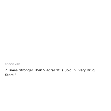
MENU
ET
WIDGETS
QUINTÉ PRIX VILLA LUCIE
PRONOSTIC PMU 03-08-2025
BOOSTARO
7 Times Stronger Than Viagra! "It Is Sold In Every Drug
Store!"