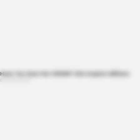
HABERION
6 Movie Moments That Were Almost Too Hot To Show
FORGE BODY
Orthopedist: Very Few Know This Knee Arthritis Trick