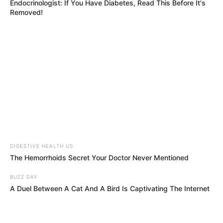
Endocrinologist: If You Have Diabetes, Read This Before It's
Removed!
POWERBALL N° CHANCE
DIGESTIVE HEALTH US
The Hemorrhoids Secret Your Doctor Never Mentioned
Les favoris logiques à suivre de
BUZZ DAY
A Duel Between A Cat And A Bird Is Captivating The Internet
près
2 – Skylight Brochard : le métronome du sable