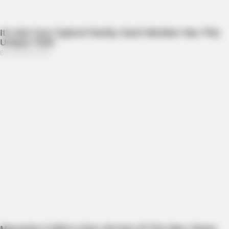
ZESTRADAR
Exact Moment 8 Beloved National Treasures Crossed The
Line
INSTANTHUB
Melania Trump Moments We Can't Believe Were Caught On
Camera