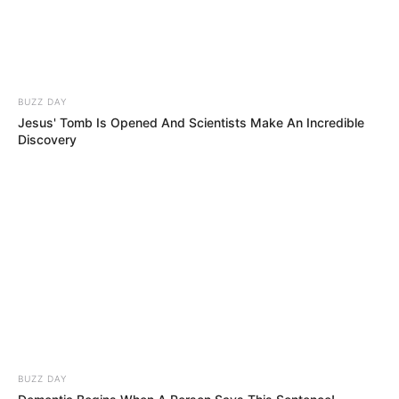
BUZZ DAY
Jesus' Tomb Is Opened And Scientists Make An Incredible
Discovery
Les partants en lice pour la victoire au
Tiercé Quinté du jour
1 CIAO PA
2 SKYLIGHT BROCHARD
3 LANAKEN
BUZZ DAY
4 MR FLEURANT