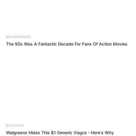
BRAINBERRIES
The 90s Was A Fantastic Decade For Fans Of Action Movies
Dimanche 3 Août 2025 à DEAUVILLE dans la
Réunion n°1 QUINTÉ PRIX DE LA VILLA LUCIE – Plat
– 1400 mètres.
BOOSTARO
Walgreens Hides This $1 Generic Viagra - Here's Why