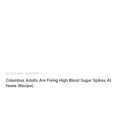
GLYCOGEN SUPPORT
Columbus Adults Are Fixing High Blood Sugar Spikes At
Home (Recipe)
Analyse Quinté+ du Prix de la