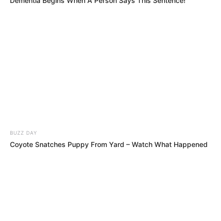
Dementia Begins When A Person Says This Sentence!
5 TIMES WARRIOR
6 RAKAN
7 ROCK BOY
8 REVERSO
9 CYNOSURE
10 TALENTUOSO
11 PUMALIN PARK
12 REVE DE VALLARSA
13 JOSEPHINO
14 FORCHESTER
15 COSMO BEAU
BUZZ DAY
16 ALABAMA MOON
Coyote Snatches Puppy From Yard – Watch What Happened
Arrivée PMU du PRIX DE LA VILLA LUCIE
8 – 3 – 13 – 6 – 16