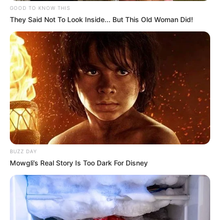
GOOD TO KNOW THIS
They Said Not To Look Inside... But This Old Woman Did!
BUZZ DAY
Mowgli’s Real Story Is Too Dark For Disney