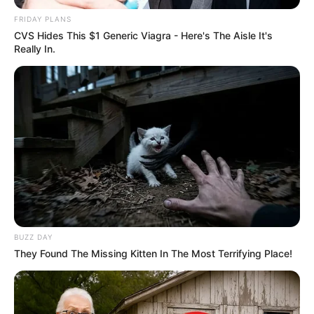
FRIDAY PLANS
CVS Hides This $1 Generic Viagra - Here's The Aisle It's
Samedi 21 Février 2026 à CAGNES SUR MER dans la
Really In.
Réunion n°1 QUINTÉ PRIX JACQUES GELIOT – Plat –
1600 mètres.
BUZZ DAY
They Found The Missing Kitten In The Most Terrifying Place!