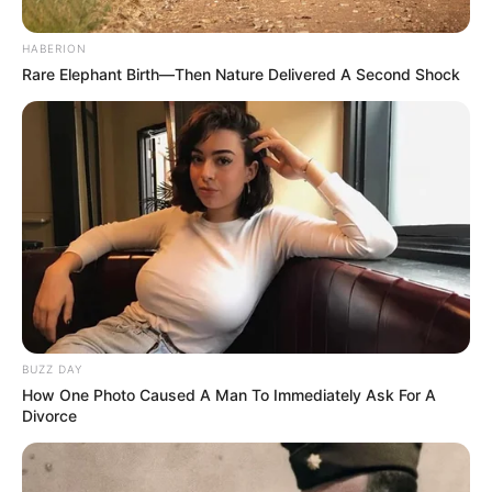
Mer, pour un Quinté+ très ouvert sur les 1 600
mètres PSF. Seize partants au départ. Cependant,
HABERION
notre analyse se concentre ici sur les profils clés,
Rare Elephant Birth—Then Nature Delivered A Second Shock
clairement identifiés par les entraîneurs et le
microcosme du PMU. Le rythme s’annonce sélectif.
Dès lors, les numéros de corde, la forme du moment
et l’aptitude au sable fibré feront la différence. Par
conséquent, certains concurrents sautent aux yeux.
D’autres intriguent. Enfin, de bons gros tocards
peuvent tout faire exploser.
Les favoris incontournables du
BUZZ DAY
Quinté+ de Cagnes
How One Photo Caused A Man To Immediately Ask For A
Divorce
FOU FURIEUX (11), le point d’appui logique
FOU FURIEUX (11) arrive au sommet de sa forme. En