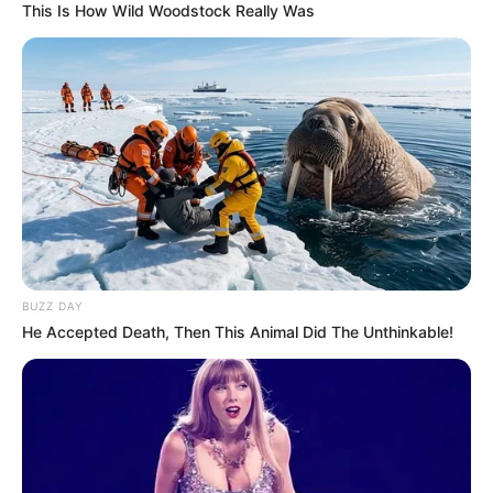
This Is How Wild Woodstock Really Was
Le Tirage gagnant du pronostic
en or de Logic-Prono
Les meilleurs de ces pronostics sont sur la toute
nouvelle version du logiciel 100 % gratuit
Logic-
Prono V3
. Vous n’avez plus qu’à les sélectionner et
l’unique et super logiciel du Tiercé Quarté Quinté du
jour en fera la synthèse, ce qui sera peut-être le
meilleur pronostic PMU gagnant.
BUZZ DAY
He Accepted Death, Then This Animal Did The Unthinkable!