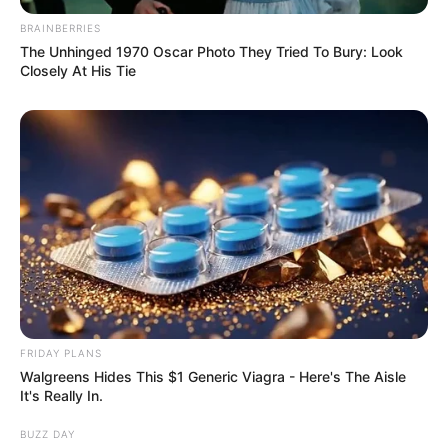
Week-End
BRAINBERRIES
3 – 11 – 14 – 9 – 12 – 7 – 16 – 1
The Unhinged 1970 Oscar Photo They Tried To Bury: Look
Week-End-Turf.com
Closely At His Tie
11 – 14 – 3 – 15 – 7 – 9 – 8 – 2
FRIDAY PLANS
Walgreens Hides This $1 Generic Viagra - Here's The Aisle
It's Really In.
BUZZ DAY