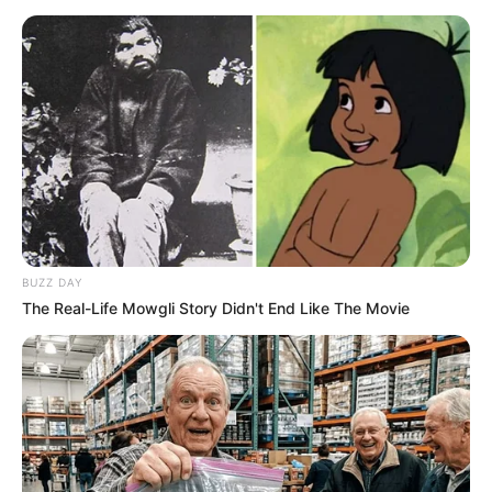
dans notre zone Turf en temps réel. Avec une mise à
jour quotidienne établie après chaque arrivée du
Tiercé Quarté Quinté. Dès que les résultats définitifs
sont annoncés et validés officiellement par le PMU.
BUZZ DAY
The Real-Life Mowgli Story Didn't End Like The Movie