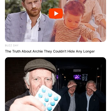
02-2026
BUZZ DAY
The Truth About Archie They Couldn't Hide Any Longer
Dernière mise à jour le
21 février 2026 à 14:26