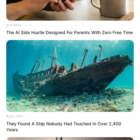
ROOM30
The AI Side Hustle Designed For Parents With Zero Free Time
Arrivée PMU du QUINTÉ PRIX JACQUES
GELIOT
11 – 14 – 7 – 4 – 8
BUZZ DAY
Meilleur pronostic Quinté du Jour
They Found A Ship Nobody Had Touched In Over 2,400
Years
Paris-turf.com : 11 – 1 – 14 – 9 – 7 – 4 – 2 – 3