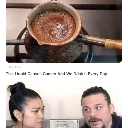
Le Quinté du jour selon votre horoscope
Découvrez pour le fun ou plus sérieusement ce que
les étoiles vous proposent aujourd’hui.
Votre pronostic Quinté du jour
L’accès au site est 100% gratuit, merci de nous
soutenir par un petit clic sur un des boutons.
BUZZ DAY
This Liquid Causes Cancer And We Drink It Every Day
 !
✍