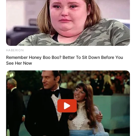
Paris-Turf
3 – 11 – 14 – 9 – 12 – 7 – 16 – 1
Paris-Turf-TIP
3 – 1 – 11 – 14 – 9 – 16 – 15 – 12
Paris-turf.com
11 – 1 – 14 – 9 – 7 – 4 – 2 – 3
Prono-Or
HABERION
11 – 3 – 14 – 16 – 8 – 15 – 1 – 2
Remember Honey Boo Boo? Better To Sit Down Before You
Scoopdyga
See Her Now
9 – 3 – 16 – 11 – 1 – 7 – 14 – 4
Spécial-Dernière
11 – 3 – 14 – 9 – 7 – 8 – 16 – 12
Tiercé-Magazine
14 – 3 – 12 – 11 – 15 – 16 – 7 – 9
Turfomania M
9 – 3 – 11 – 14 – 12 – 8 – 15 – 16
Tropiques-FM
11 – 12 – 9 – 14 – 1 – 7 – 13 – 8