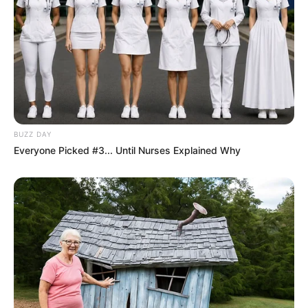
GRANDPA CEN (8) a été irréprochable l’an dernier. Il
a énormément progressé, notamment en fin de
saison. Après un break bénéfique, il revient prêt.
Toutefois, il monte nettement de catégorie et
affronte ses aînés pour la première fois. Malgré la
lourde pénalisation, sa dynamique incite à la
méfiance.
BUZZ DAY
CAROMB (3), le talent contrarié par la corde
Everyone Picked #3... Until Nurses Explained Why
CAROMB (3) possède de la qualité, c’est indéniable.
Sa rentrée sur ce parcours a été excellente.
Néanmoins, la corde 16 complique sérieusement sa
tâche. Il faudra un parcours sur mesure et beaucoup
d’habileté. Malgré tout, s’il bénéficie des bons dos,
une place reste possible.
SOUVENIR D’ECAJEUL (15), le réveil attendu
SOUVENIR D’ECAJEUL (15) a déçu lors de sa rentrée,