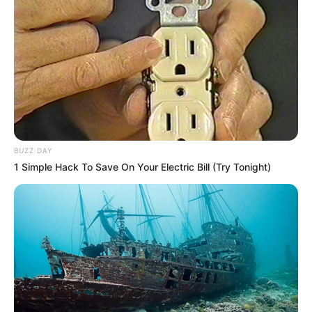
Les secondes chances très
séduisantes
BAYAMOON (1), le retour aux sources
BAYAMOON (1) retrouve la PSF, surface sur laquelle
il s’était imposé avec autorité en début de meeting.
BUZZ DAY
Ensuite, ses échecs sur terrain collant sont à
1 Simple Hack To Save On Your Electric Bill (Try Tonight)
relativiser. Certes, il porte du poids et part à
l’extérieur. Cependant, en patientant comme à son
habitude, il peut finir très fort. Par conséquent, il
reste incontournable.
GITANO (9), la marge en devenir
GITANO (9) a laissé une excellente impression pour
ses débuts dans cette catégorie. Encore tendre,
certes, mais très prometteur. De plus, le terrain trop