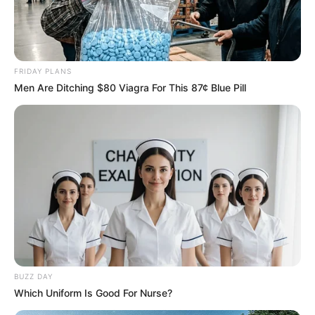
FRIDAY PLANS
Men Are Ditching $80 Viagra For This 87¢ Blue Pill
Les partants en lice pour la victoire au
Tiercé Quinté du jour
BUZZ DAY
Which Uniform Is Good For Nurse?
1 BAYAMOON