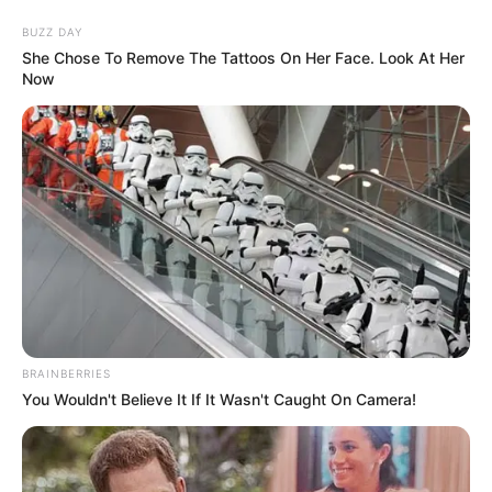
BUZZ DAY
She Chose To Remove The Tattoos On Her Face. Look At Her
Now
MENU
ET
WIDGETS
BRAINBERRIES
You Wouldn't Believe It If It Wasn't Caught On Camera!
QUINTÉ PRIX JACQUES
GELIOT PRONOSTIC PMU 21-