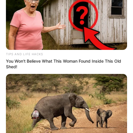
TIPS AND LIFE HACKS
You Won't Believe What This Woman Found Inside This Old
Shed!
Quinté+ de Cagnes-sur-Mer :
analyse musclée et scénario
explosif sur la PSF
Direction le Sud-Est, et plus précisément Cagnes-sur-