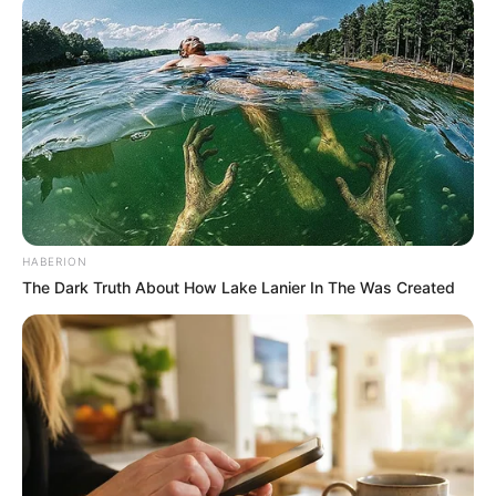
2 WESTMINSTER NIGHT
3 CAROMB
4 GILDED DRAGON
5 LISICLES
6 WILD CITY
7 AL MAX
8 GRANDPA CEN
9 GITANO
10 GENTLEMAN BEAUTY
11 FOU FURIEUX
HABERION
12 JOSEPHINO
The Dark Truth About How Lake Lanier In The Was Created
13 ALLURRE
14 DUBALAA
15 SOUVENIR D’ECAJEUL
16 TXIRIMIRI