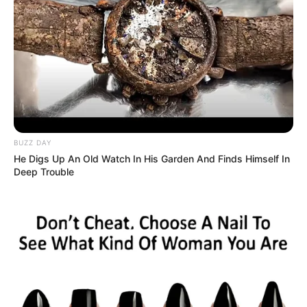
énorme surprise
LISICLES (5), l’inconnue totale
LISICLES (5) revient de loin après de sérieux soucis
de santé. Certes, il peine à retrouver son meilleur
niveau. Cependant, sa valeur a été revue à la baisse.
De plus, il s’était placé sur ce parcours par le passé.
Pour les amateurs de sensations fortes, il peut
BUZZ DAY
surprendre.
He Digs Up An Old Watch In His Garden And Finds Himself In
Deep Trouble
WESTMINSTER NIGHT (2), le rachat possible
WESTMINSTER NIGHT (2) reste très irrégulier.
Toutefois, sa dernière contre-performance comporte
des excuses, puisqu’il n’a jamais été en course.
Avant cela, il avait prouvé qu’il restait compétitif
pour les places à cette valeur. Sur la PSF, qu’il
apprécie davantage, un réveil n’est pas exclu.