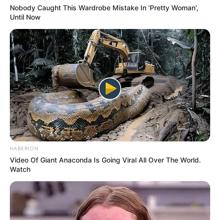
Nobody Caught This Wardrobe Mistake In 'Pretty Woman',
Until Now
HABERION
Video Of Giant Anaconda Is Going Viral All Over The World.
Watch
Paris-Courses
9 – 11 – 3 – 16 – 12 – 14 – 7 – 15